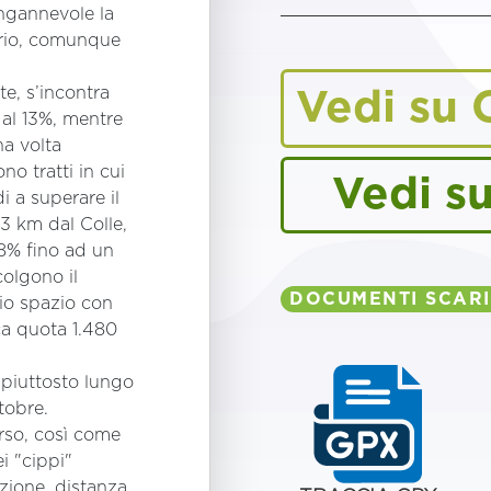
ngannevole la
ario, comunque
te, s’incontra
Vedi su 
al 13%, mentre
na volta
no tratti in cui
Vedi s
i a superare il
,3 km dal Colle,
8% fino ad un
olgono il
DOCUMENTI SCARI
pio spazio con
ica quota 1.480
 piuttosto lungo
tobre.
orso, così come
ei "cippi"
zione, distanza