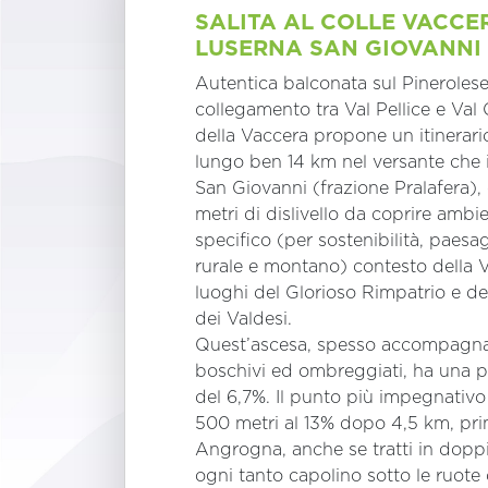
SALITA AL COLLE VACCE
LUSERNA SAN GIOVANNI
Autentica balconata sul Pinerolese
collegamento tra Val Pellice e Val C
della Vaccera propone un itinerario
lungo ben 14 km nel versante che 
San Giovanni (frazione Pralafera),
metri di dislivello da coprire ambie
specifico (per sostenibilità, paesa
rurale e montano) contesto della 
luoghi del Glorioso Rimpatrio e de
dei Valdesi.
Quest’ascesa, spesso accompagnat
boschivi ed ombreggiati, ha una
del 6,7%. Il punto più impegnativo 
500 metri al 13% dopo 4,5 km, pri
Angrogna, anche se tratti in doppi
ogni tanto capolino sotto le ruote d