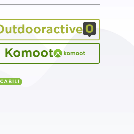
Outdooractive
u Komoot
CABILI