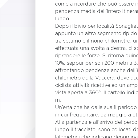
come a ricordare che può essere i
pendenza media dell’intero itiner
lungo.
Dopo il bivio per località Sonagliet
appunto un altro segmento ripido 
tra settimo e il nono chilometro, u
effettuata una svolta a destra, ci so
riprendere le forze. Si ritorna quind
10%, seppur per soli 200 metri a 3
affrontando pendenze anche dell’
chilometro dalla Vaccera, dove acc
ciclista attività ricettive ed un am
vista aperta a 360°. Il cartello ind
m.
Un’erta che ha dalla sua il periodo
in cui frequentare, da maggio a ot
Alla partenza e all'arrivo del perc
lungo il tracciato, sono collocati d
kilometrici che indicano denomina