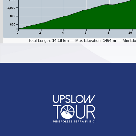
1,000
800
600
0
2
4
6
8
10
Total Length:
14.18 km
—
Max Elevation:
1464 m
—
Min Ele