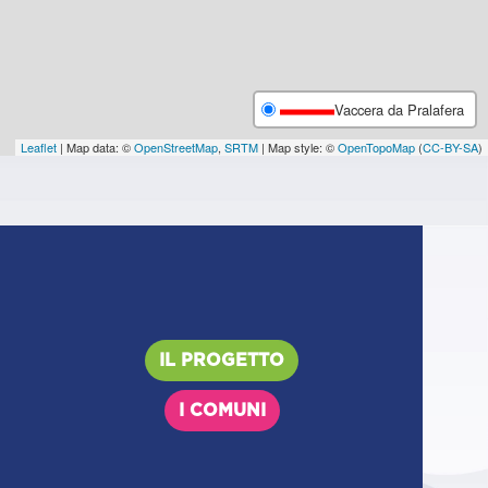
Vaccera da Pralafera
Leaflet
| Map data: ©
OpenStreetMap
,
SRTM
| Map style: ©
OpenTopoMap
(
CC-BY-SA
)
IL PROGETTO
I COMUNI