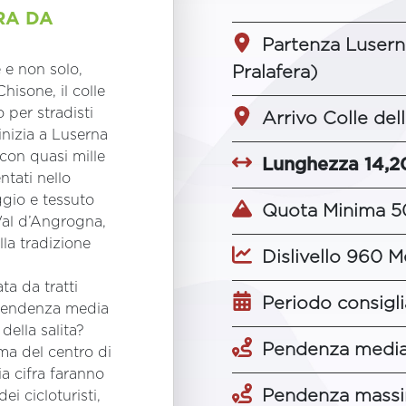
RA DA
Partenza Luserna
 e non solo,
Pralafera)
hisone, il colle
 per stradisti
Arrivo Colle del
inizia a Luserna
 con quasi mille
Lunghezza 14,2
ntati nello
ggio e tessuto
Quota Minima 5
Val d’Angrogna,
lla tradizione
Dislivello 960 M
a da tratti
Periodo consigli
 pendenza media
della salita?
Pendenza media
ma del centro di
a cifra faranno
Pendenza massi
ei cicloturisti,