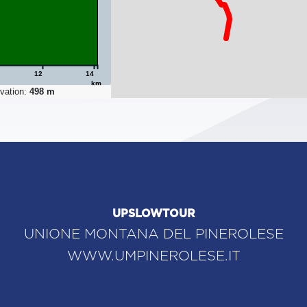
12
14
km
vation:
498 m
UPSLOWTOUR
UNIONE MONTANA DEL PINEROLESE
WWW.UMPINEROLESE.IT